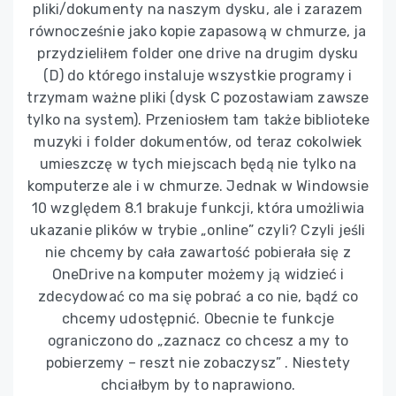
pliki/dokumenty na naszym dysku, ale i zarazem
równocześnie jako kopie zapasową w chmurze, ja
przydzieliłem folder one drive na drugim dysku
(D) do którego instaluje wszystkie programy i
trzymam ważne pliki (dysk C pozostawiam zawsze
tylko na system). Przeniosłem tam także biblioteke
muzyki i folder dokumentów, od teraz cokolwiek
umieszczę w tych miejscach będą nie tylko na
komputerze ale i w chmurze. Jednak w Windowsie
10 względem 8.1 brakuje funkcji, która umożliwia
ukazanie plików w trybie „online” czyli? Czyli jeśli
nie chcemy by cała zawartość pobierała się z
OneDrive na komputer możemy ją widzieć i
zdecydować co ma się pobrać a co nie, bądź co
chcemy udostępnić. Obecnie te funkcje
ograniczono do „zaznacz co chcesz a my to
pobierzemy – reszt nie zobaczysz” . Niestety
chciałbym by to naprawiono.