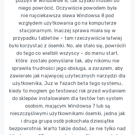
pozbyli w Windowsie 8, tak szybko musieli do
niego powrócić. Oczywiście powodem była
nie najciekawsza sława Windowsa 8 pod
względem użytkowania go na komputerze
stacjonarnym. Inaczej sprawa miała się w
przypadku tabletów – tam rzeczywiście łatwiej
było korzystać z ósemki. No, ale stało się, powrócili
do tego co wielbili wszyscy – do menu start,
które zostało pomyślane tak, aby nikomu nie
sprawiła trudności jego obsługa, a zarazem, aby
zawierało jak najwięcej użytecznych narzędzi dla
użytkownika. Juz w fazach beta tego systemu,
kiedy to mogłem go testować rok przed wydaniem
do sklepów instalowałem dla testów ten system
osobom, mającym Windowsa 7 lub są
nieszczęśliwymi użytkownikami ósemki, jedna jak
i druga grupa osób pokochała dziesiątke
bezpowrotnie. Warto także dodać, że nie tylko nad