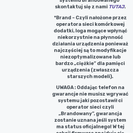
systemu Brandowanego*
skontaktuj się z nami
TUTAJ
.
*Brand – Czyli nałożone przez
operatora sieci komórkowej
dodatki, loga mogące wpłynąć
niekorzystnie na płynność
działania urządzenia ponieważ
najczęściej są to modyfikacje
niezoptymalizowane lub
bardzo „ciężkie” dla pamięci
urządzenia (zwłaszcza
starszych modeli).
UWAGA : Oddając telefon na
gwarancje nie musisz wgrywać
systemu jaki pozostawił ci
operator sieci czyli
„Brandowany”, gwarancja
zostanie uznana jeśli system
ma status oficjalnego! W tej