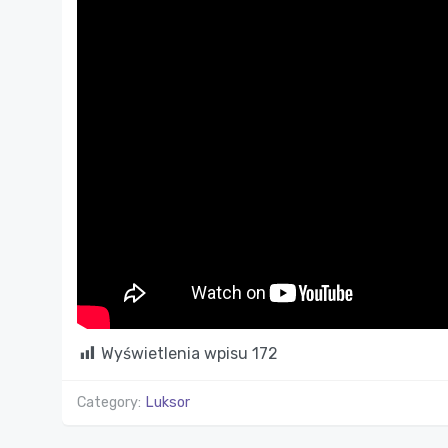
Wyświetlenia wpisu
172
Category:
Luksor