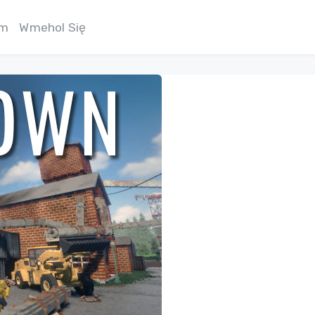
am
Wmehol Się