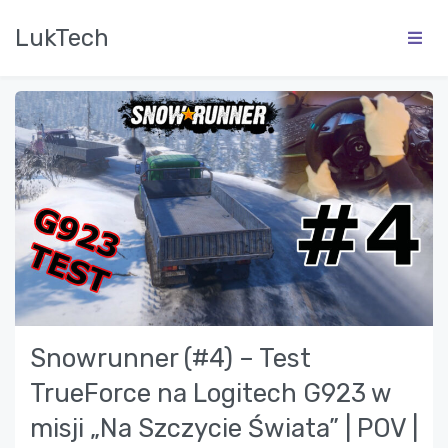
LukTech
Snowrunner (#4) – Test
TrueForce na Logitech G923 w
misji „Na Szczycie Świata” | POV |