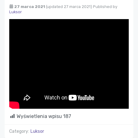
27 marca 2021
(updated 27 marca 2021)
Published by
Luksor
Wyświetlenia wpisu
187
Category:
Luksor