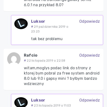
6.0.1 na przykład 8.0?
Luksor
Odpowiedz
29 października 2019 o
23:23
tak bez problemu
Rafcio
Odpowiedz
22 listopada 2019 o 22:58
witam,moglys podac link do strony z
ktorej bym pobral za free system android
8.0 lub 9.0 i gapsy mini ? bylbym bardzo
wdzieczny
Luksor
Odpowiedz
23 listopada 2019 o 11:03