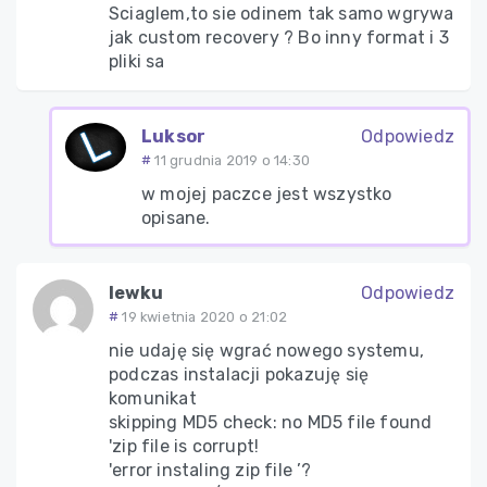
Sciaglem,to sie odinem tak samo wgrywa
jak custom recovery ? Bo inny format i 3
pliki sa
Luksor
Odpowiedz
11 grudnia 2019 o 14:30
w mojej paczce jest wszystko
opisane.
lewku
Odpowiedz
19 kwietnia 2020 o 21:02
nie udaję się wgrać nowego systemu,
podczas instalacji pokazuję się
komunikat
skipping MD5 check: no MD5 file found
'zip file is corrupt!
'error instaling zip file ’?