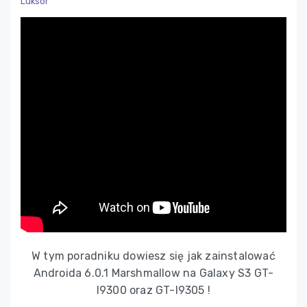
Luksor
W tym poradniku dowiesz się jak zainstalować
Androida 6.0.1 Marshmallow na Galaxy S3 GT-
I9300 oraz GT-I9305 !