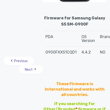
Firmware for Samsung Galaxy
S5 SM-G900F
PDA
OS
Bran
Version
G900FXXS1CQD1
4.4.2
NO
Previous
Next
These Firmware is
International and works with
all countries.
If you searching for
Other/Branded
*
firmware or if