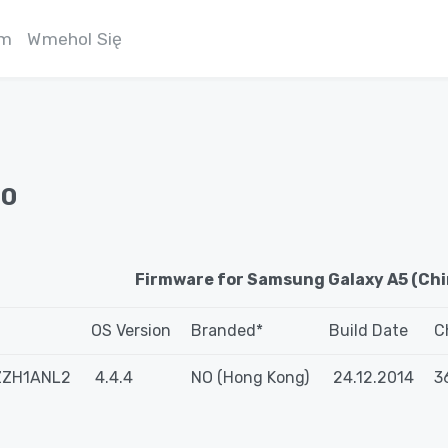
am
Wmehol Się
00
Firmware for Samsung Galaxy A5 (Chi
OS Version
Branded*
Build Date
C
ZH1ANL2
4.4.4
NO (Hong Kong)
24.12.2014
3