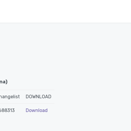
na)
hangelist
DOWNLOAD
688313
Download