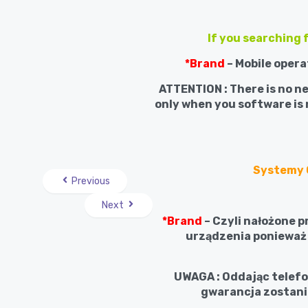
If you searching
*Brand
– Mobile opera
ATTENTION : There is no ne
only when you software is 
Systemy O
Previous
Next
*Brand
– Czyli nałożone p
urządzenia ponieważ 
UWAGA : Oddając telefo
gwarancja zostanie