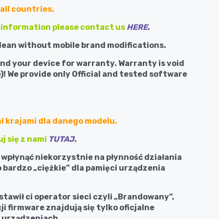
all countries.
 information please contact us
HERE
.
lean without mobile brand modifications.
end your device for warranty. Warranty is void
)! We provide only Official and tested software
i krajami dla danego modelu.
j się z nami
TUTAJ
.
 wpłynąć niekorzystnie na płynność działania
 bardzo „ciężkie” dla pamięci urządzenia
awił ci operator sieci czyli „Brandowany”,
i firmware znajdują się tylko oficjalne
 urządzeniach.