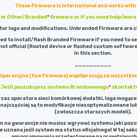
These Firmware is International and works with 
 for Other/Branded
*
firmware or if you need help/more
tor logo and modifications. Unbranded Firmware are c
ed to install/flash Branded Firmware if you need to s
not official (Rooted device or flashed custom software
in this section.
__________
peracyjne (tzw Firmware) współpracują ze wszystkim
Jeśli poszukujesz systemu Brandowanego
*
skontaktu
rzez operatora sieci komórkowej dodatki, loga mogące
najczęściej są to modyfikacje niezoptymalizowane lub
(zwłaszcza starszych modeli).
n na gwarancje nie musisz wgrywać systemu jaki pozost
 uznana jeśli system ma status oficjalnego! W tej sekcj
oprogramowania przetestowane na prawdziwych