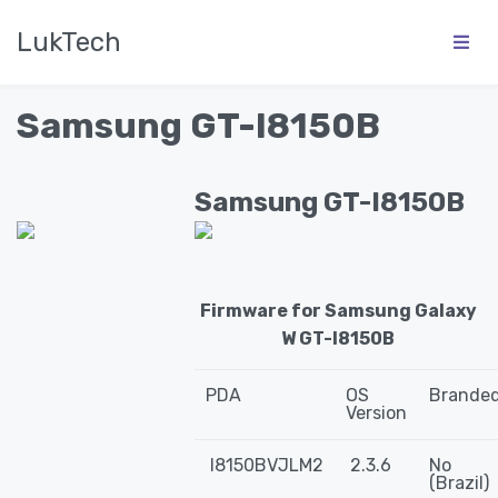
LukTech
Samsung GT-I8150B
Samsung GT-I8150B
Firmware for Samsung Galaxy
W GT-I8150B
PDA
OS
Brande
Version
I8150BVJLM2
2.3.6
No
(Brazil)